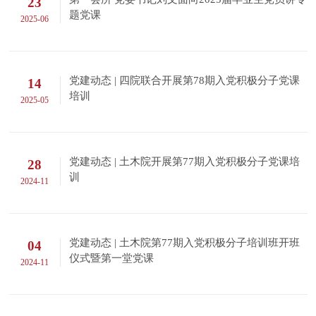
23
题党课
2025-06
党建动态 | 四院联合开展第78期入党积极分子党课
14
培训
2025-05
党建动态 | 土木院开展第77期入党积极分子党课培
28
训
2024-11
党建动态 | 土木院第77期入党积极分子培训班开班
04
仪式暨第一堂党课
2024-11