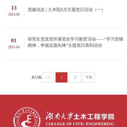
13
党建动态 | 土木院8月主题党日活动（一）
2024-09
研究生党支部开展党史学习教育活动——“学习雷锋
01
精神，争做志愿先锋”主题党日系列活动
2021-04
共12条
上页
1
2
下页
s