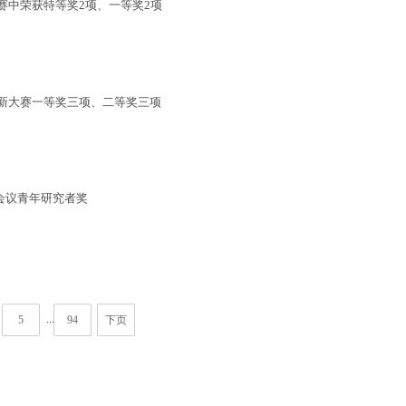
赛中荣获特等奖2项、一等奖2项
新大赛一等奖三项、二等奖三项
会议青年研究者奖
...
5
94
下页