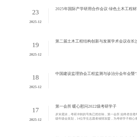
2025年国际产学研用合作会议·绿色土木工程
23
2025-12
第二届土木工程结构创新与发展学术会议在长
19
2025-12
中国建设监理协会工程监测与诊治分会年会暨“
18
沙召开
2025-12
第一会所 暖心慰问2022级考研学子
17
岁末霜浓，考研冲刺的号角已然吹响，第一会所 始终牵挂着
级年级会策划，14位学生志愿者倾情加盟，为考研学子精心
2025-12
贺卡上亲笔写着“一份耕耘，一份收获”“希望你厚积薄发，成
所 的关怀与期盼。 志愿者同学们封装“考研加油包” 