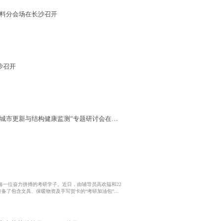
材料分会场在长沙召开
沙召开
城市更新与结构健康监测”专题研讨会在长
每一位奋力拼搏的考研学子。近日，由辅导员高欢韫和22
准备了包含文具、保暖物资及手写贺卡的“考研加油包”，
为自己的太阳”等暖心寄语，每一份礼物都承载着第一会
辅导员老师与志愿者同学们 【礼物清单...